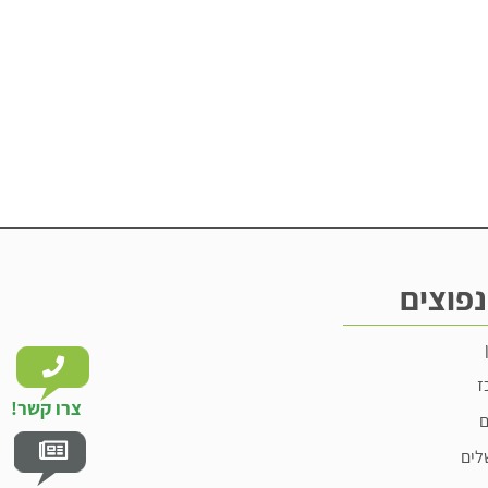
נפוצים
ז
צרו קשר!
ם
לים