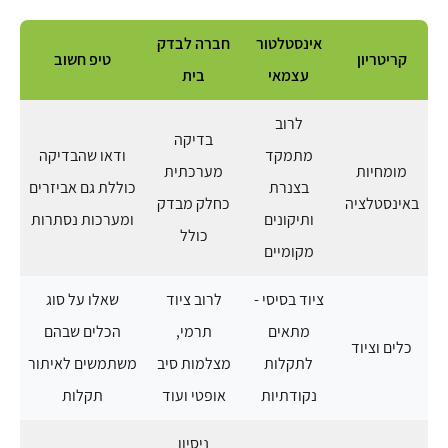
אינסטלטור
חברה לבדק
קריטריון
טיפ חשוב
עצמאי
בית
לרוב
בדיקה
מתמקד
ודאו שהבדיקה
מומחיות
מערכתית
בצנרת
כוללת גם אביזרים
באינסטלציה
כחלק מבדק
ותיקונים
ומערכות נסתרות
כולל
מקומיים
ציוד בסיסי -
לרוב ציוד
שאלו על סוג
מתאים
תרמי,
הכלים שבהם
כלים וציוד
לתקלות
מצלמות סיב
משתמשים לאיתור
נקודתיות
אופטי ועוד
תקלות
ניסיון