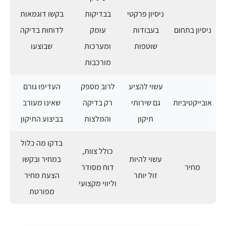
ניסיון פרקטי
בבדיקות
בקשו דוגמאות
ניסיון בתחום
בעבודות
עומק
לדוחות בדיקה
שוטפות
ומערכות
שבוצעו
מורכבות
עשוי להציע
לרוב מספק
העדיפו גורם
אובייקטיביות
גם שירותי
רק בדיקה
שאינו מעורב
תיקון
והמלצות
בביצוע התיקון
בדקו מה כלול
כולל צוות,
עשוי להיות
במחיר ובקשו
מחיר
דוח מסודר
זול יותר
הצעת מחיר
וליווי מקצועי
מפורטת