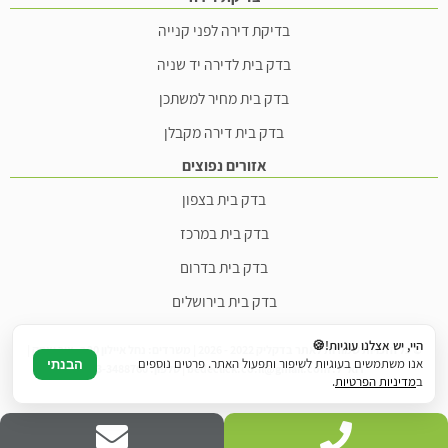
בדיקת דירה לפני קנייה
בדק בית לדירה יד שניה
בדק בית מחיר למשתכן
בדק בית דירה מקבלן
אזורים נפוצים
בדק בית בצפון
בדק בית במרכז
בדק בית בדרום
בדק בית בירושלים
היי, יש אצלנו עוגיות!🍪
© כל הזכויות שמורות לאתר בדקליק 2022 - 2026 | משרדים: נחל איילון 20ב, צור יצחק |
אנו משתמשים בעוגיות לשיפור ותפעול האתר. פרטים נוספים
הבנתי
דוא"ל: bedeclick.co.il@gmail.com | טלפון: 073-3488760
ב
מדיניות הפרטיות
.