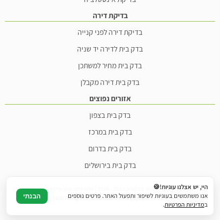
בדיקת דירה
בדיקת דירה לפני קנייה
בדק בית לדירה יד שניה
בדק בית מחיר למשתכן
בדק בית דירה מקבלן
אזורים נפוצים
בדק בית בצפון
בדק בית במרכז
בדק בית בדרום
בדק בית בירושלים
היי, יש אצלנו עוגיות!🍪
© כל הזכויות שמורות לאתר בדקליק 2022 - 2026 | משרדים: נחל איילון 20ב, צור יצחק |
אנו משתמשים בעוגיות לשיפור ותפעול האתר. פרטים נוספים
הבנתי
דוא"ל: bedeclick.co.il@gmail.com | טלפון: 073-3488760
ב
מדיניות הפרטיות
.