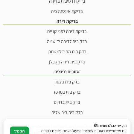
בדיקת רטיבות בדירה
בדיקת אינסטלציה
בדיקת דירה
בדיקת דירה לפני קנייה
בדק בית לדירה יד שניה
בדק בית מחיר למשתכן
בדק בית דירה מקבלן
אזורים נפוצים
בדק בית בצפון
בדק בית במרכז
בדק בית בדרום
בדק בית בירושלים
היי, יש אצלנו עוגיות!🍪
© כל הזכויות שמורות לאתר בדקליק 2022 - 2026 | משרדים: נחל איילון 20ב, צור יצחק |
אנו משתמשים בעוגיות לשיפור ותפעול האתר. פרטים נוספים
הבנתי
דוא"ל: bedeclick.co.il@gmail.com | טלפון: 073-3488760